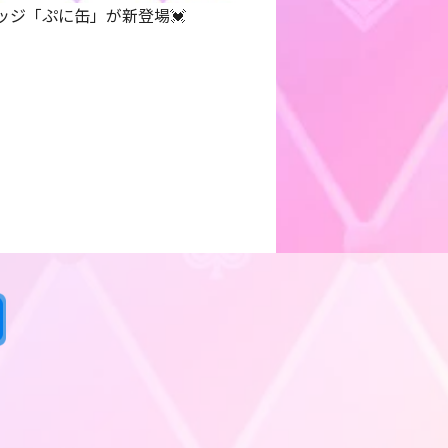
ッジ「ぷに缶」が新登場💓