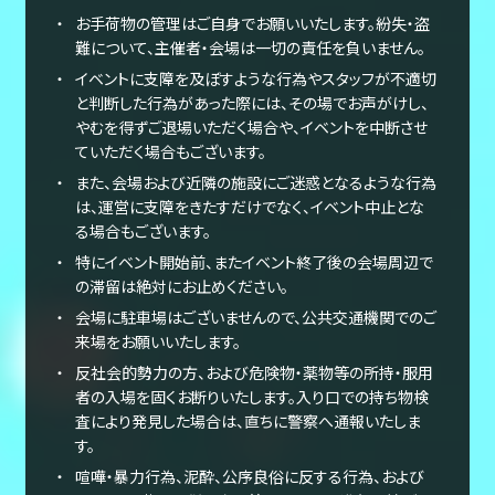
お手荷物の管理はご自身でお願いいたします。紛失・盗
難について、主催者・会場は一切の責任を負いません。
イベントに支障を及ぼすような行為やスタッフが不適切
と判断した行為があった際には、その場でお声がけし、
やむを得ずご退場いただく場合や、イベントを中断させ
ていただく場合もございます。
また、会場および近隣の施設にご迷惑となるような行為
は、運営に支障をきたすだけでなく、イベント中止とな
る場合もございます。
特にイベント開始前、またイベント終了後の会場周辺で
の滞留は絶対にお止めください。
会場に駐車場はございませんので、公共交通機関でのご
来場をお願いいたします。
反社会的勢力の方、および危険物・薬物等の所持・服用
者の入場を固くお断りいたします。入り口での持ち物検
査により発見した場合は、直ちに警察へ通報いたしま
す。
喧嘩・暴力行為、泥酔、公序良俗に反する行為、および